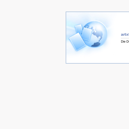
artx
Die D