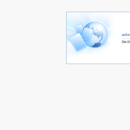
artx
Die D