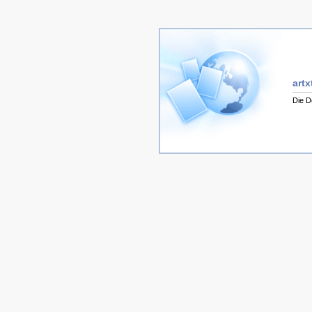
artx
Die D