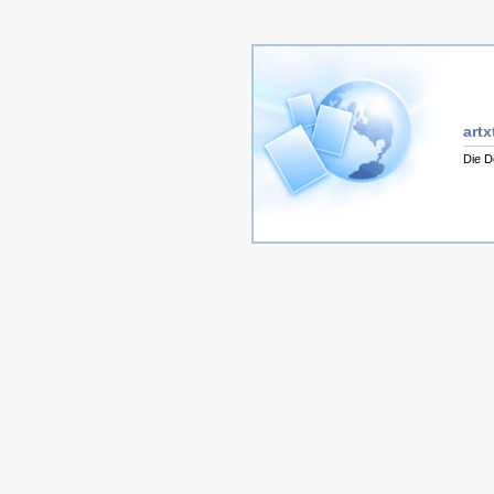
artx
Die D