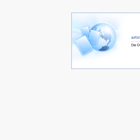
artx
Die D