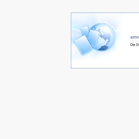
artx
Die D