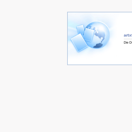
artx
Die D