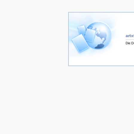
artx
Die D