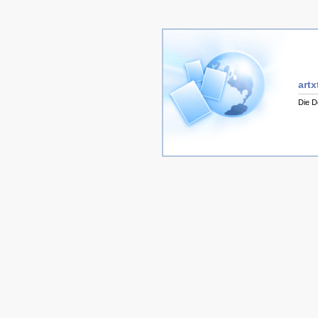
artx
Die D