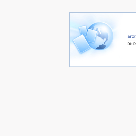
artx
Die D