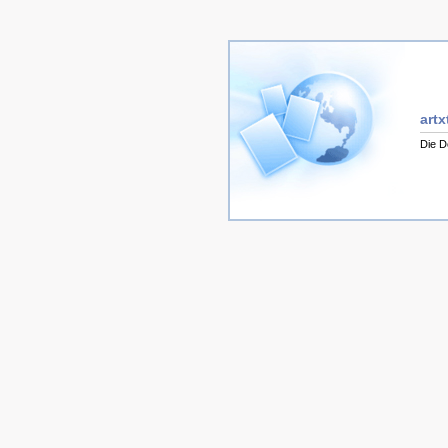
artx
Die D